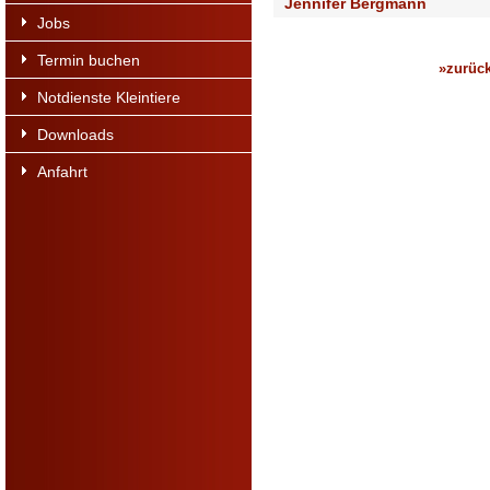
Jennifer Bergmann
Jobs
Termin buchen
»zurück
Notdienste Kleintiere
Downloads
Anfahrt